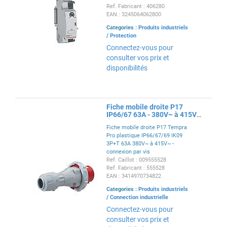
Type A, Type AC et Type F,
Ref. Fabricant : 406280
interrupteurs sectionneur DX³ -
EAN : 3245064062800
12V~ à 48V~ et 12V= à 48V= - 1
Categories :
Produits industriels
module
/
Protection
Connectez-vous pour
consulter vos prix et
disponibilités
Fiche mobile droite P17
IP66/67 63A - 380V~ à 415V~
- 3P+T
Fiche mobile droite P17 Tempra
Pro plastique IP66/67/69 IK09
3P+T 63A 380V~ à 415V~ -
connexion par vis
Ref. Caillot : 009555528
Ref. Fabricant : 555528
EAN : 3414970734822
Categories :
Produits industriels
/
Connection industrielle
Connectez-vous pour
consulter vos prix et