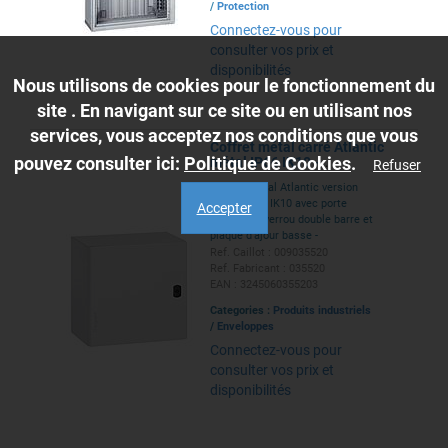
/
Protection
Connectez-vous pour
consulter vos prix et
disponibilités
Nous utilisons de cookies pour le fonctionnement du
site . En navigant sur ce site ou en utilisant nos
services, vous acceptez nos conditions que vous
Coffret métal carré Atlantic
pouvez consulter ici:
Politique de Cookies
.
métal IP66 IK10 -
Refuser
600x600x300mm - RAL7035
Coffret métal Atlantic version
carrée IP66 IK10 avec porte
Accepter
réversible, verrou double barre et
plaque d'ajour basse -
600x600x300mm - excellente
Ref. Caillot : 009035520
tenue à la corrosion et aux
Ref. Fabricant : 035520
agents climatiques - Nema 4x -
EAN : 3245060355203
RAL7035
Categories :
Produits industriels
/
Enveloppes
Connectez-vous pour
consulter vos prix et
disponibilités