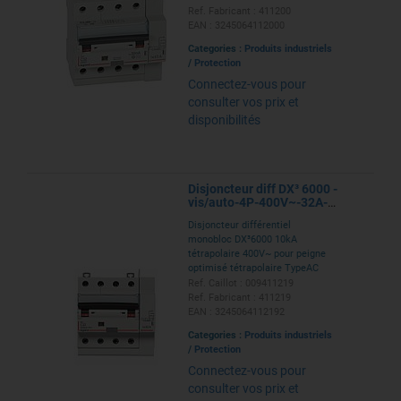
haute par bornes à vis et départ
Ref. Fabricant : 411200
haut par bornes automatiques
EAN : 3245064112000
pour protection tête de groupe -
Categories :
Produits industriels
5 modules
/
Protection
Connectez-vous pour
consulter vos prix et
disponibilités
Disjoncteur diff DX³ 6000 -
vis/auto-4P-400V~-32A-
typeAC-300mA-10kA-courbe
Disjoncteur différentiel
C - 5M
monobloc DX³6000 10kA
tétrapolaire 400V~ pour peigne
optimisé tétrapolaire TypeAC
300mA 32A - courbe C arrivée
Ref. Caillot : 009411219
haute par bornes à vis et départ
Ref. Fabricant : 411219
haut par bornes automatiques
EAN : 3245064112192
pour protection tête de groupe -
Categories :
Produits industriels
5 modules
/
Protection
Connectez-vous pour
consulter vos prix et