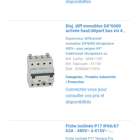
disponibilités
Disj. diff monobloc DX³6000
arrivée haut/départ bas vis 4P
20A typeAC 30mA
Disjoncteur différentiel
monobloc DX³6000 tétrapolaire
400V~ pour peigne HX³
traditionnel tétrapolaire ou
câblage TypeAC 30mA 20A -
Ref. Caillot : 009411187
courbe C arrivée haute et départ
Ref. Fabricant : 411187
bas par bornes à vis pour
EAN : 3245064111874
protection des départs - 4
Categories :
Produits industriels
modules
/
Protection
Connectez-vous pour
consulter vos prix et
disponibilités
Fiche inclinée P17 IP66/67
63A - 380V~ à 415V~ -
3P+N+T
Fiche inclinée P17 Tempra Pro