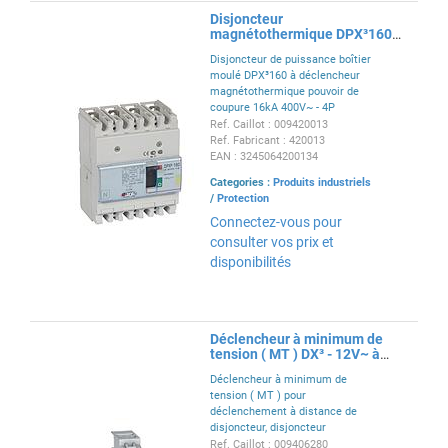
Disjoncteur
magnétothermique DPX³160
pouvoir de coupure 16kA
Disjoncteur de puissance boîtier
400V~ - 4P - 63A
moulé DPX³160 à déclencheur
magnétothermique pouvoir de
coupure 16kA 400V~ - 4P
intensité 63A - livré avec vis de
Ref. Caillot : 009420013
fixation, et bornes à cages
Ref. Fabricant : 420013
EAN : 3245064200134
Categories :
Produits industriels
/
Protection
Connectez-vous pour
consulter vos prix et
disponibilités
Déclencheur à minimum de
tension ( MT ) DX³ - 12V~ à
48V~ et 12V= à 48V=
Déclencheur à minimum de
tension ( MT ) pour
déclenchement à distance de
disjoncteur, disjoncteur
différentiel, inter différentiel
Ref. Caillot : 009406280