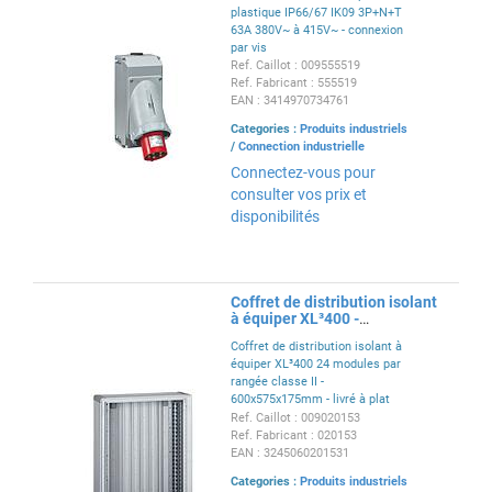
plastique IP66/67 IK09 3P+N+T
63A 380V~ à 415V~ - connexion
par vis
Ref. Caillot : 009555519
Ref. Fabricant : 555519
EAN : 3414970734761
Categories :
Produits industriels
/
Connection industrielle
Connectez-vous pour
consulter vos prix et
disponibilités
Coffret de distribution isolant
à équiper XL³400 -
600x575x175mm - classe II
Coffret de distribution isolant à
équiper XL³400 24 modules par
rangée classe II -
600x575x175mm - livré à plat
avec montants et plaque
Ref. Caillot : 009020153
d'entrée de câbles - peut
Ref. Fabricant : 020153
recevoir les appareils jusqu'à
EAN : 3245060201531
400A - RAL7035
Categories :
Produits industriels