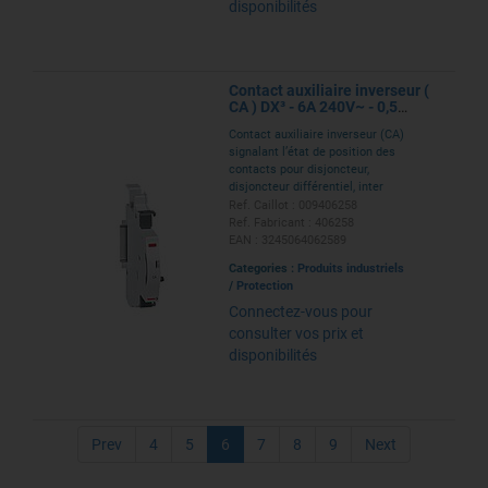
disponibilités
Contact auxiliaire inverseur (
CA ) DX³ - 6A 240V~ - 0,5
module
Contact auxiliaire inverseur (CA)
signalant l’état de position des
contacts pour disjoncteur,
disjoncteur différentiel, inter
différentiel Type A, Type AC et
Ref. Caillot : 009406258
Type F, interrupteur sectionneur
Ref. Fabricant : 406258
DX³- 6A 240V~ - 0,5 module
EAN : 3245064062589
Categories :
Produits industriels
/
Protection
Connectez-vous pour
consulter vos prix et
disponibilités
Prev
4
5
6
7
8
9
Next