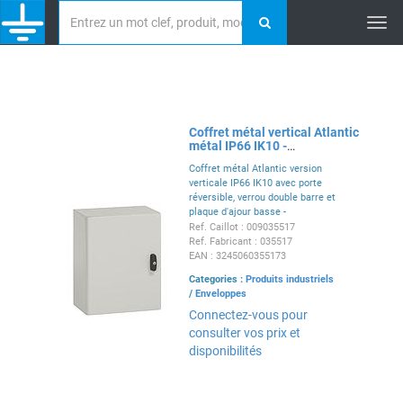
Tog
nav
Coffret métal vertical Atlantic
métal IP66 IK10 -
1000x600x250mm - RAL7035
Coffret métal Atlantic version
verticale IP66 IK10 avec porte
réversible, verrou double barre et
plaque d'ajour basse -
1000x600x250mm - excellente
Ref. Caillot : 009035517
tenue à la corrosion et aux
Ref. Fabricant : 035517
agents climatiques - Nema 4x -
EAN : 3245060355173
RAL7035
Categories :
Produits industriels
/
Enveloppes
Connectez-vous pour
consulter vos prix et
disponibilités