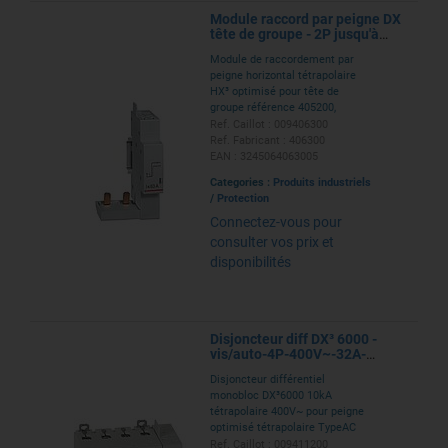
Module raccord par peigne DX
tête de groupe - 2P jusqu'à
63A
Module de raccordement par
peigne horizontal tétrapolaire
HX³ optimisé pour tête de
groupe référence 405200,
405201, 405202 pour DX³, DX³-ID
Ref. Caillot : 009406300
et DX³-IS 2P/2 modules jusqu'à
Ref. Fabricant : 406300
63A - 1 module
EAN : 3245064063005
Categories :
Produits industriels
/
Protection
Connectez-vous pour
consulter vos prix et
disponibilités
Disjoncteur diff DX³ 6000 -
vis/auto-4P-400V~-32A-
typeAC-30mA-10kA-courbe C
Disjoncteur différentiel
- 5M
monobloc DX³6000 10kA
tétrapolaire 400V~ pour peigne
optimisé tétrapolaire TypeAC
30mA 32A - courbe C arrivée
Ref. Caillot : 009411200