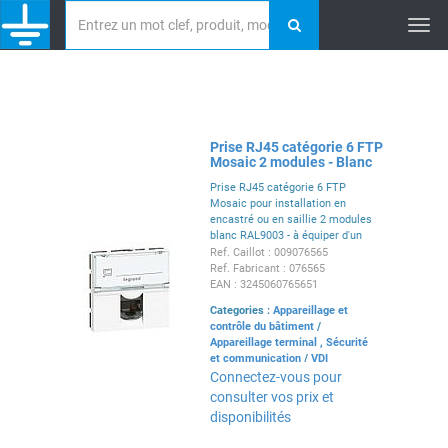
Tog
nav
Prise RJ45 catégorie 6 FTP
Mosaic 2 modules - Blanc
Prise RJ45 catégorie 6 FTP
Mosaic pour installation en
encastré ou en saillie 2 modules
blanc RAL9003 - à équiper d'un
support et d'une plaque Mosaic
Ref. Caillot : 009076565
Ref. Fabricant : 076565
EAN : 3245060765651
Categories :
Appareillage et
contrôle du bâtiment
/
Appareillage terminal
,
Sécurité
et communication
/
VDI
Connectez-vous pour
consulter vos prix et
disponibilités