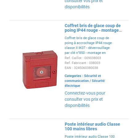
consulter vos prix et
disponibilités
Coffret bris de glace coup de
poing IP44 rouge - montage
en saillie
Coffret bris de glace coup de
poing à accrochage IP44 rouge
classe II IK07 - déverrouillage
par clé n°850 - montage en
saillie - conforme à la norme NF
Ref. Caillot : 009038003
C 15-100
Ref. Fabricant : 038003
EAN : 3245060380038
Categories :
Sécurité et
communication
/
Sécurité
électrique
Connectez-vous pour
consulter vos prix et
disponibilités
Poste intérieur audio Classe
100 mains libres
Poste intérieur audio Classe 100