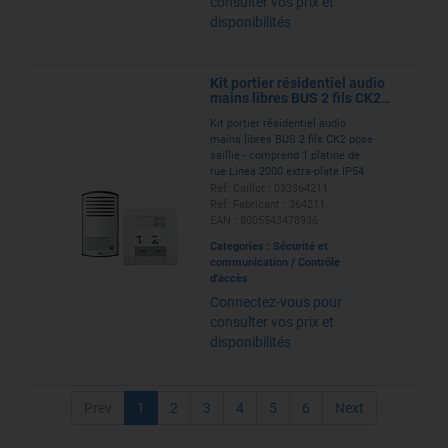
consulter vos prix et
disponibilités
Kit portier résidentiel audio
mains libres BUS 2 fils CK2
pose saillie
Kit portier résidentiel audio
mains libres BUS 2 fils CK2 pose
saillie - comprend 1 platine de
rue Linea 2000 extra-plate IP54
avec porte-étiquette lumineux, 1
Ref. Caillot : 033364211
poste intérieur mains-libres et 1
Ref. Fabricant : 364211
alimentation
EAN : 8005543478936
Categories :
Sécurité et
communication
/
Contrôle
d'accès
Connectez-vous pour
consulter vos prix et
disponibilités
Prev
1
2
3
4
5
6
Next