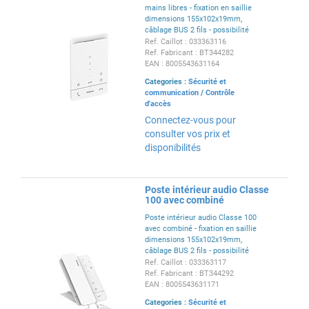
mains libres - fixation en saillie
dimensions 155x102x19mm,
câblage BUS 2 fils - possibilité
d'installation sur table avec
Ref. Caillot : 033363116
support - blanc
Ref. Fabricant : BT344282
EAN : 8005543631164
Categories :
Sécurité et
communication
/
Contrôle
d'accès
Connectez-vous pour
consulter vos prix et
disponibilités
Poste intérieur audio Classe
100 avec combiné
Poste intérieur audio Classe 100
avec combiné - fixation en saillie
dimensions 155x102x19mm,
câblage BUS 2 fils - possibilité
d'installation sur table avec
Ref. Caillot : 033363117
support - blanc
Ref. Fabricant : BT344292
EAN : 8005543631171
Categories :
Sécurité et