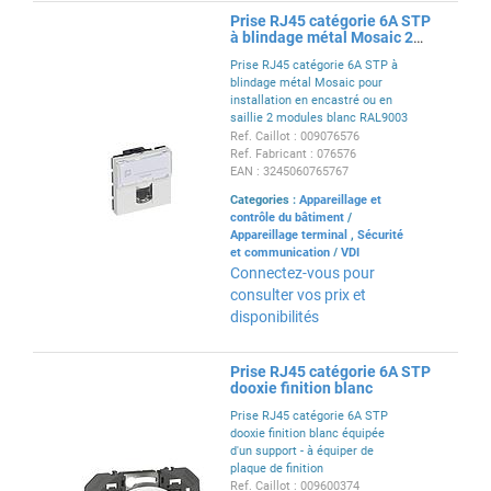
Prise RJ45 catégorie 6A STP
à blindage métal Mosaic 2
modules - blanc
Prise RJ45 catégorie 6A STP à
blindage métal Mosaic pour
installation en encastré ou en
saillie 2 modules blanc RAL9003
- à équiper d'un support et d'une
Ref. Caillot : 009076576
plaque Mosaic
Ref. Fabricant : 076576
EAN : 3245060765767
Categories :
Appareillage et
contrôle du bâtiment
/
Appareillage terminal
,
Sécurité
et communication
/
VDI
Connectez-vous pour
consulter vos prix et
disponibilités
Prise RJ45 catégorie 6A STP
dooxie finition blanc
Prise RJ45 catégorie 6A STP
dooxie finition blanc équipée
d'un support - à équiper de
plaque de finition
Ref. Caillot : 009600374