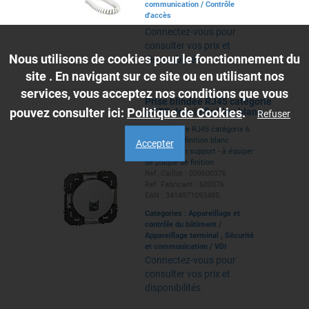
communication
/
Contrôle
d'accès
Connectez-vous pour
consulter vos prix et
Nous utilisons de cookies pour le fonctionnement du
disponibilités
site . En navigant sur ce site ou en utilisant nos
services, vous acceptez nos conditions que vous
Prise blindée RJ45 catégorie
pouvez consulter ici:
Politique de Cookies
.
6 FTP dooxie finition blanc
Refuser
Prise blindée RJ45 catégorie 6
FTP dooxie finition blanc
Accepter
équipée d'un support - à équiper
de plaque de finition
Ref. Caillot : 009600376
Ref. Fabricant : 600376
EAN : 3414971093485
Categories :
Appareillage et
contrôle du bâtiment
/
Appareillage terminal
,
Sécurité
et communication
/
VDI
Connectez-vous pour
consulter vos prix et
disponibilités