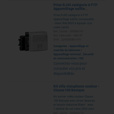
Prise RJ45 catégorie 6 FTP
Appareillage saillie
composable - blanc
Prise RJ45 catégorie 6 FTP
Appareillage saillie composable
- blanc RAL9003 à équiper d'un
cadre saillie
Ref. Caillot : 009086147
Ref. Fabricant : 086147
EAN : 3245060861476
Categories :
Appareillage et
contrôle du bâtiment
/
Appareillage terminal
,
Sécurité
et communication
/
VDI
Connectez-vous pour
consulter vos prix et
disponibilités
Kit villa visiophone couleur -
Classe100 Basique
Kit portier vidéo couleur Classe
100 Basique avec écran 5pouces
et boucle inductive Blanc - avec
1 platine de rue Linea 2000 avec
porte-étiquette lumineux, 1
Ref. Caillot : 033363113