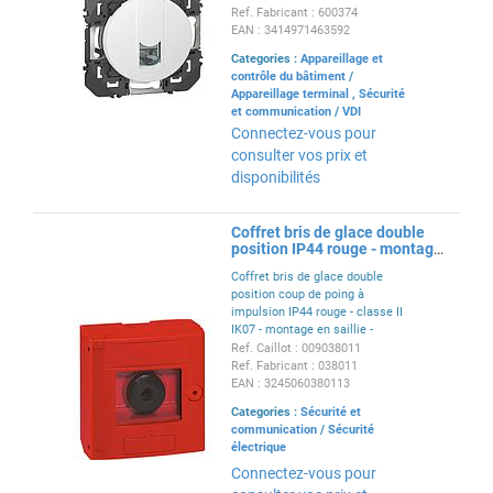
Ref. Fabricant : 600374
EAN : 3414971463592
Categories :
Appareillage et
contrôle du bâtiment
/
Appareillage terminal
,
Sécurité
et communication
/
VDI
Connectez-vous pour
consulter vos prix et
disponibilités
Coffret bris de glace double
position IP44 rouge - montage
en saillie
Coffret bris de glace double
position coup de poing à
impulsion IP44 rouge - classe II
IK07 - montage en saillie -
conforme à la norme NF C 15-
Ref. Caillot : 009038011
100
Ref. Fabricant : 038011
EAN : 3245060380113
Categories :
Sécurité et
communication
/
Sécurité
électrique
Connectez-vous pour