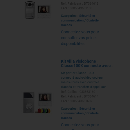
poste intérieur avec écran
Ref. Fabricant : BT364618
5pouces Classe 100, relais
EAN : 8005543631133
d'ouverture et alimentation
Categories :
Sécurité et
communication
/
Contrôle
d'accès
Connectez-vous pour
consulter vos prix et
disponibilités
Kit villa visiophone
Classe100X connecté avec
contrôle d'accès
Kit portier Classe 100X
connecté audio-vidéo couleur
mains-libres avec contrôle
d'accès et transfert d'appel sur
smartphone ou tablette - avec
Ref. Caillot : 033363160
platine de rue, écran 5pouces, 6
Ref. Fabricant : BT364614
badges de proximité et 2 puces,
EAN : 8005543631607
1 relais d'ouverture et 1 alim
Categories :
Sécurité et
communication
/
Contrôle
d'accès
Connectez-vous pour