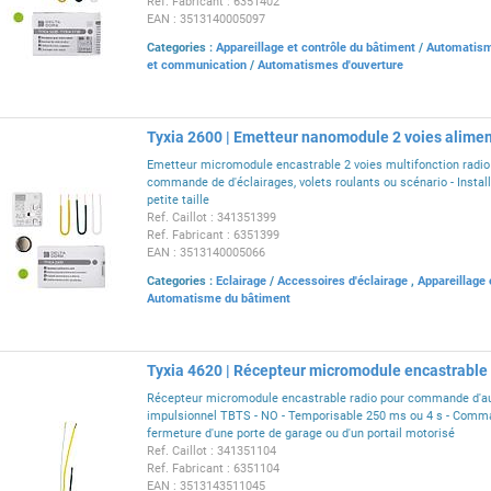
Ref. Fabricant : 6351402
EAN : 3513140005097
Categories :
Appareillage et contrôle du bâtiment
/
Automatism
et communication
/
Automatismes d'ouverture
Tyxia 2600 | Emetteur nanomodule 2 voies alimen
Emetteur micromodule encastrable 2 voies multifonction radio 
commande de d'éclairages, volets roulants ou scénario - Install
petite taille
Ref. Caillot : 341351399
Ref. Fabricant : 6351399
EAN : 3513140005066
Categories :
Eclairage
/
Accessoires d'éclairage
,
Appareillage 
Automatisme du bâtiment
Tyxia 4620 | Récepteur micromodule encastrable
Récepteur micromodule encastrable radio pour commande d'a
impulsionnel TBTS - NO - Temporisable 250 ms ou 4 s - Comman
fermeture d'une porte de garage ou d'un portail motorisé
Ref. Caillot : 341351104
Ref. Fabricant : 6351104
EAN : 3513143511045