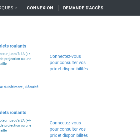
RQUES
CONNEXION
DEMANDE D'ACCÈS
lets roulants
teur jusqu'à 1A (+/-
Connectez-vous
de projection ou une
pour consulter vos
aille
prix et disponibilités
e du bâtiment
,
Sécurité
lets roulants
teur jusqu'à 2A (+/-
Connectez-vous
de projection ou une
pour consulter vos
aille
prix et disponibilités