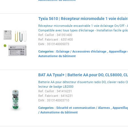
Tyxia 5610 | Récepteur micromodule 1 voie éclai
Récepteur micromodule encastrable 1 voie éclairage On/Off - A
Compatible avec tous types d'éclairage - Installation facile grâc
Ref. Caillot : 341351400
Ref. Fabricant : 6351400
EAN : 3513140005073
Categories :
Eclairage
/
Accessoires d'éclairage
,
Appareillage 
Automatisme du bâtiment
BAT AA Tyxal+ | Batterie AA pour DO, CLS8000, 
Batterie AA pour détecteur d'ouverture radio DO, clavier radio 
lecteur de badge LB2000
Ref. Caillot : 341416231
Ref. Fabricant : 6416231
EAN : 3513140003710
Categories :
Sécurité et communication
/
Alarmes
,
Appareilla
/
Automatisme du bâtiment