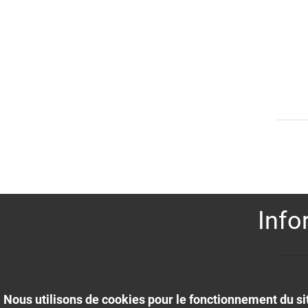
AVEC RACCORD DEAU
AVEC RAIL EN CUIVRE
AVEC RÉCEPTEUR
AVEC SOCLE
AVEC TÉLÉCOMMANDE
BACKJUMP
BATTERIE DE SECOURS FOURNIE
BLOCAGE / LIMITATION DE LA PLAGE DE
RÉGLAGE
BOUTON-POUSSOIR DE MISE EN VEILLE
CAPACITÉ
CAPACITÉ DE MÉMOIRE
CAPTEUR EXTERNE
CAPTEUR INTÉRIEUR
CARACTÉRISTIQUE
CARACTÉRISTIQUE DE RÉGLAGE
CARTE MÉMOIRE INCLUSE
Info
CERTIFIÉ
CHAMP DE VUE HORIZONTAL
CHAMP DE VUE VERTICAL
CHANGEMENT DE TARIF
CHARGE DE CONTACT MAX.
CHAUFFER
CHEMIN DE REMPLACEMENT RADIO (GSM)
Nous utilisons de cookies pour le fonctionnement du sit