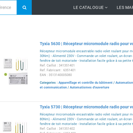
LE CATALOGUE
LES MA
Tyxia 5630 | Récepteur micromodule radio pour vo
Récepteur micromodule encastrable radio volet roulant pour mo
30Nm) - Alimenté 230V - Commande un volet roulant, un écran 
fenêtre de toit motorisée - Installation facile grâce à sa petite t
Ref. Caillot : 341351401
Ref. Fabricant : 6351401
EAN : 3513140005080
Categories :
Appareillage et contrôle du bâtiment
/
Automatism
et communication
/
Automatismes d'ouverture
Tyxia 5730 | Récepteur micromodule radio pour vo
Récepteur micromodule encastrable radio volet roulant pour mo
80Nm) - Alimenté 230V - Commande un volet roulant, un écran 
fenêtre de toit motorisée - Installation facile grâce à sa petite t
Ref. Caillot : 341351402