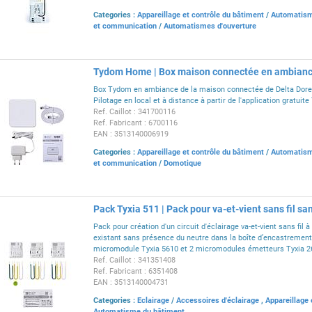
Categories :
Appareillage et contrôle du bâtiment
/
Automatism
et communication
/
Automatismes d'ouverture
Tydom Home | Box maison connectée en ambian
Box Tydom en ambiance de la maison connectée de Delta Dore
Pilotage en local et à distance à partir de l'application gratuit
Ref. Caillot : 341700116
Ref. Fabricant : 6700116
EAN : 3513140006919
Categories :
Appareillage et contrôle du bâtiment
/
Automatism
et communication
/
Domotique
Pack Tyxia 511 | Pack pour va-et-vient sans fil sa
Pack pour création d'un circuit d'éclairage va-et-vient sans fil à 
existant sans présence du neutre dans la boîte d’encastremen
micromodule Tyxia 5610 et 2 micromodules émetteurs Tyxia 2
Ref. Caillot : 341351408
Ref. Fabricant : 6351408
EAN : 3513140004731
Categories :
Eclairage
/
Accessoires d'éclairage
,
Appareillage 
Automatisme du bâtiment