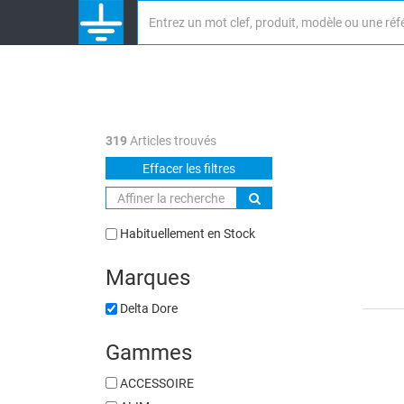
319
Articles trouvés
Effacer les filtres
Habituellement en Stock
Marques
Delta Dore
Gammes
ACCESSOIRE