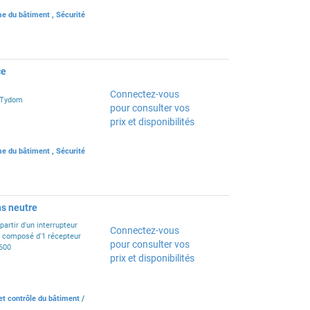
e du bâtiment
,
Sécurité
ce
Connectez-vous
e Tydom
pour consulter vos
prix et disponibilités
e du bâtiment
,
Sécurité
ns neutre
partir d'un interrupteur
Connectez-vous
t composé d'1 récepteur
pour consulter vos
600
prix et disponibilités
et contrôle du bâtiment
/