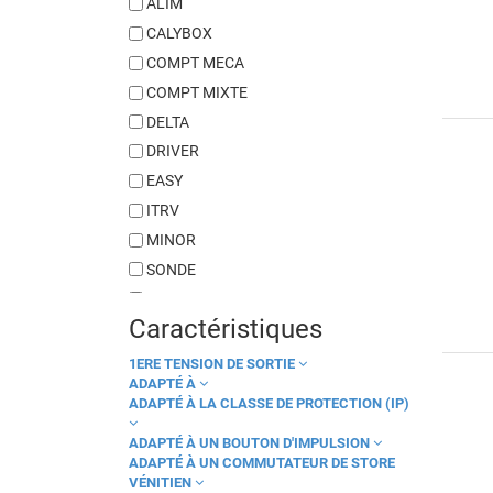
ALIM
CALYBOX
COMPT MECA
COMPT MIXTE
DELTA
DRIVER
EASY
ITRV
MINOR
SONDE
STARBOX
Caractéristiques
TYBOX
TYCAM
1ERE TENSION DE SORTIE
ADAPTÉ À
TYDOM
ADAPTÉ À LA CLASSE DE PROTECTION (IP)
TYLOCK
ADAPTÉ À UN BOUTON D'IMPULSION
TYMOOV 2
ADAPTÉ À UN COMMUTATEUR DE STORE
TYMOOV FB
VÉNITIEN