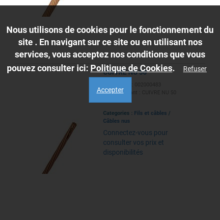
Nous utilisons de cookies pour le fonctionnement du
site . En navigant sur ce site ou en utilisant nos
services, vous acceptez nos conditions que vous
pouvez consulter ici:
Politique de Cookies
.
Refuser
CUIVRE NU 50
Ref. Caillot : 002000483
Accepter
Ref. Fabricant : CUIVRE NU 50
EAN :
Categories :
Fils et câbles
/
Câbles nus
Connectez-vous pour
consulter vos prix et
disponibilités