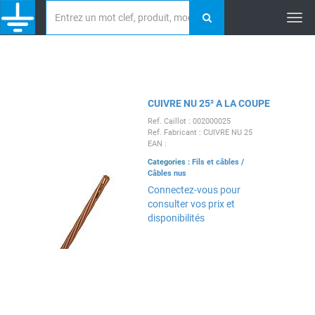
Tog
nav
CUIVRE NU 25² A LA COUPE
Ref. Caillot : 002000025
Ref. Fabricant : CUIVRE NU 25
EAN :
Categories :
Fils et câbles
/
Câbles nus
Connectez-vous pour
consulter vos prix et
disponibilités