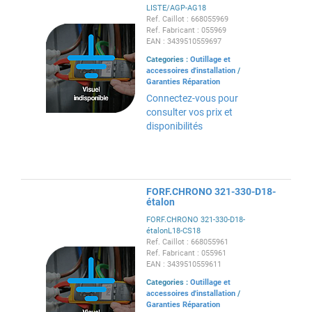
LISTE/AGP-AG18
Ref. Caillot : 668055969
Ref. Fabricant : 055969
EAN : 3439510559697
Categories :
Outillage et
accessoires d'installation
/
Garanties Réparation
Connectez-vous pour
consulter vos prix et
disponibilités
FORF.CHRONO 321-330-D18-
étalon
FORF.CHRONO 321-330-D18-
étalonL18-CS18
Ref. Caillot : 668055961
Ref. Fabricant : 055961
EAN : 3439510559611
Categories :
Outillage et
accessoires d'installation
/
Garanties Réparation