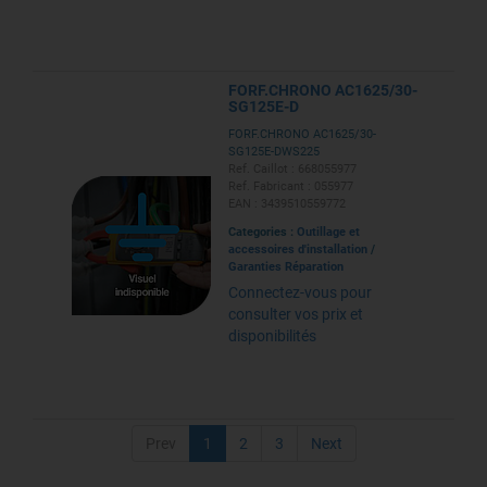
FORF.CHRONO AC1625/30-
SG125E-D
FORF.CHRONO AC1625/30-
SG125E-DWS225
Ref. Caillot : 668055977
Ref. Fabricant : 055977
EAN : 3439510559772
Categories :
Outillage et
accessoires d'installation
/
Garanties Réparation
Connectez-vous pour
consulter vos prix et
disponibilités
Prev
1
2
3
Next