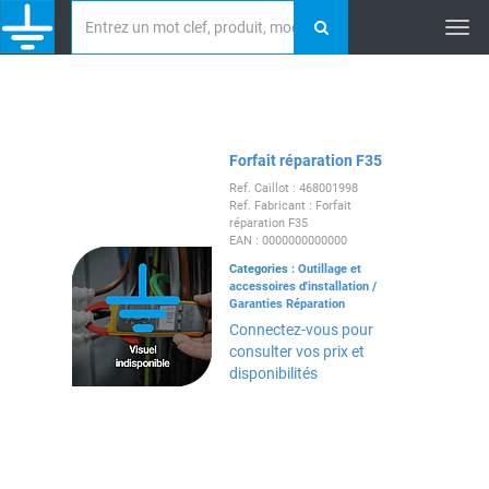
Tog
nav
Forfait réparation F35
Ref. Caillot : 468001998
Ref. Fabricant : Forfait
réparation F35
EAN : 0000000000000
Categories :
Outillage et
accessoires d'installation
/
Garanties Réparation
Connectez-vous pour
consulter vos prix et
disponibilités