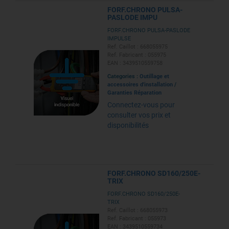
FORF.CHRONO PULSA-
PASLODE IMPU
FORF.CHRONO PULSA-PASLODE
IMPULSE
Ref. Caillot : 668055975
Ref. Fabricant : 055975
EAN : 3439510559758
Categories :
Outillage et
accessoires d'installation
/
Garanties Réparation
Connectez-vous pour
consulter vos prix et
disponibilités
FORF.CHRONO SD160/250E-
TRIX
FORF.CHRONO SD160/250E-
TRIX
Ref. Caillot : 668055973
Ref. Fabricant : 055973
EAN : 3439510559734