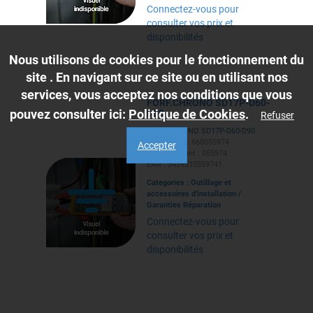
Connectez-vous pour
consulter vos prix et
disponibilités
Nous utilisons de cookies pour le fonctionnement du
site . En navigant sur ce site ou en utilisant nos
services, vous acceptez nos conditions que vous
FORF.CHRONO SD17P-D60-
pouvez consulter ici:
Politique de Cookies
.
D90
Refuser
FORF.CHRONO SD17P-D60-D90
Ref. Caillot : 668055974
Accepter
Ref. Fabricant : 055974
EAN : 3439510559741
Categories :
Outillage et
accessoires d'installation
/
Garanties Réparation
Connectez-vous pour
consulter vos prix et
disponibilités