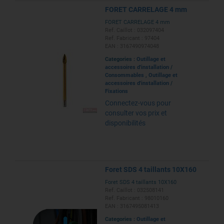
FORET CARRELAGE 4 mm
FORET CARRELAGE 4 mm
Ref. Caillot : 032097404
Ref. Fabricant : 97404
EAN : 3167490974048
Categories :
Outillage et
accessoires d'installation
/
Consommables
,
Outillage et
accessoires d'installation
/
Fixations
Connectez-vous pour
consulter vos prix et
disponibilités
Foret SDS 4 taillants 10X160
Foret SDS 4 taillants 10X160
Ref. Caillot : 032508141
Ref. Fabricant : 98010160
EAN : 3167495081413
Categories :
Outillage et