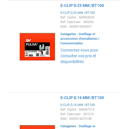
E-CLIP D.25 MM /BT100
E-CLIP D.25 MM /BT100
Ref. Caillot : 668565033
Ref. Fabricant : 565033
EAN : 3439515650337
Categories :
Outillage et
accessoires d'installation
/
Consommables
Connectez-vous pour
consulter vos prix et
disponibilités
E-CLIP D.16 MM /BT100
E-CLIP D.16 MM /BT100
Ref. Caillot : 668567214
Ref. Fabricant : 567214
EAN : 3439515672148
Categories :
Outillage et