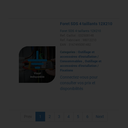
Foret SDS 4 taillants 12X210
Foret SDS 4 taillants 12X210
Ref. Caillot : 032508148
Ref. Fabricant : 98012210
EAN : 3167495081482
Categories :
Outillage et
accessoires d'installation
/
Consommables
,
Outillage et
accessoires d'installation
/
Fixations
Connectez-vous pour
consulter vos prix et
disponibilités
Prev
1
2
3
4
5
6
Next