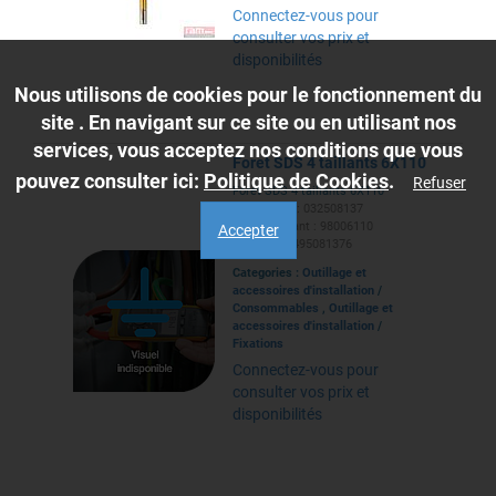
Connectez-vous pour
consulter vos prix et
disponibilités
Nous utilisons de cookies pour le fonctionnement du
site . En navigant sur ce site ou en utilisant nos
services, vous acceptez nos conditions que vous
Foret SDS 4 taillants 6X110
pouvez consulter ici:
Politique de Cookies
.
Refuser
Foret SDS 4 taillants 6X110
Ref. Caillot : 032508137
Ref. Fabricant : 98006110
Accepter
EAN : 3167495081376
Categories :
Outillage et
accessoires d'installation
/
Consommables
,
Outillage et
accessoires d'installation
/
Fixations
Connectez-vous pour
consulter vos prix et
disponibilités