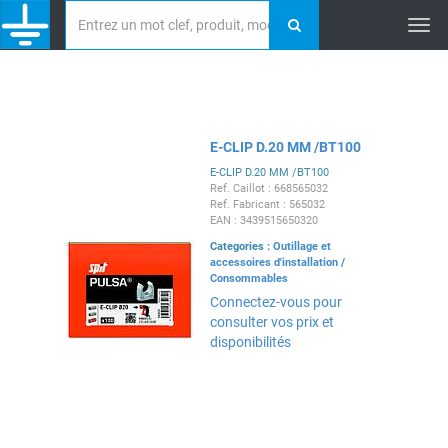
Tog
nav
E-CLIP D.20 MM /BT100
E-CLIP D.20 MM /BT100
Ref. Caillot : 668565032
Ref. Fabricant : 565032
EAN : 3439515650320
Categories :
Outillage et
accessoires d'installation
/
Consommables
Connectez-vous pour
consulter vos prix et
disponibilités