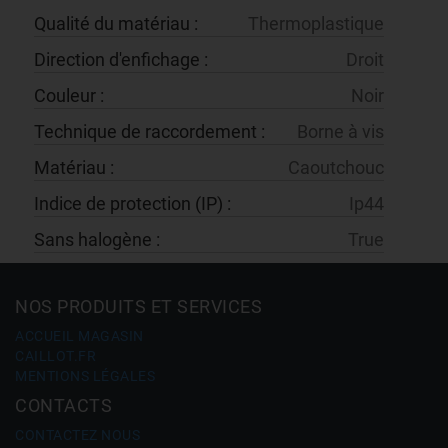
qualité du matériau :
thermoplastique
direction d'enfichage :
droit
couleur :
noir
technique de raccordement :
borne à vis
matériau :
caoutchouc
indice de protection (IP) :
ip44
sans halogène :
true
NOS PRODUITS ET SERVICES
ACCUEIL MAGASIN
CAILLOT.FR
MENTIONS LÉGALES
CONTACTS
CONTACTEZ NOUS