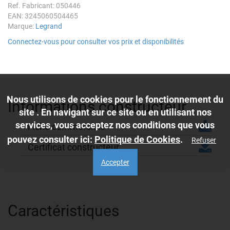
Ref. Fabricant: 050446
EAN: 3245060504465
Marque:
Legrand
Connectez-vous pour consulter vos prix et disponibilités
Nous utilisons de cookies pour le fonctionnement du
Informations constructeur
site . En navigant sur ce site ou en utilisant nos
services, vous acceptez nos conditions que vous
Fiche commerciale
pouvez consulter ici:
Politique de Cookies
.
Refuser
Certificat constructeur
Accepter
Caractéristiques