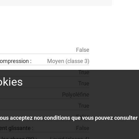
false
 compression :
moyen (classe 3)
true
okies
true
polyoléfine
true
false
, vous acceptez nos conditions que vous pouvez consulter
nt glissante :
false