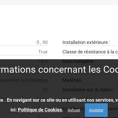
-5
,
90
installation extérieure :
true
classe de résistance à la
18.3
sans halogène :
rmations concernant les Co
gris
encastré :
tablissement automatique
matériau :
25
installation sur du béton :
ts :
false
avec manchon :
e . En navigant sur ce site ou en utilisant nos services
true
couche interne extrêmeme
ici:
Politique de Cookies
.
Refuser
Accepter