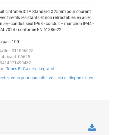
it cintrable ICTA Standard Ø25mm pour courant
avec tire-fils résistants et non rétractables en acier
nisé - conduit seul IP68 - conduit + manchon IP44 -
RAL7024 - conforme EN 61386-22
 par :
100
Caillot: 011006625
Fabricant: 06625
 3414971490482
ue:
Tubes Et Gaines
,
Legrand
ctez-vous pour consulter vos prix et disponibilités
r