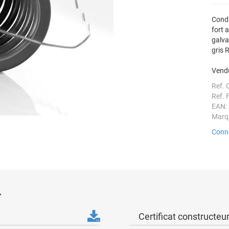
Condu
fort 
galva
gris 
Vendu
Ref. 
Ref. 
EAN:
Marq
Conne
r
Certificat constructeu