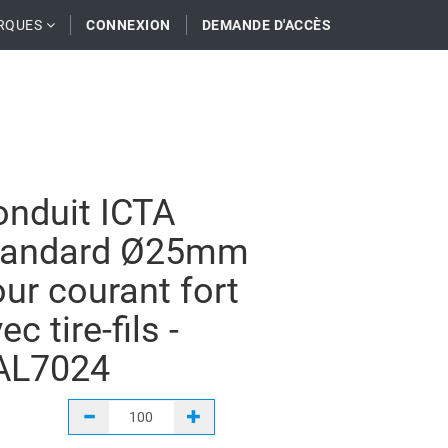
RQUES
CONNEXION
DEMANDE D'ACCÈS
onduit ICTA
tandard Ø25mm
ur courant fort
ec tire-fils -
AL7024