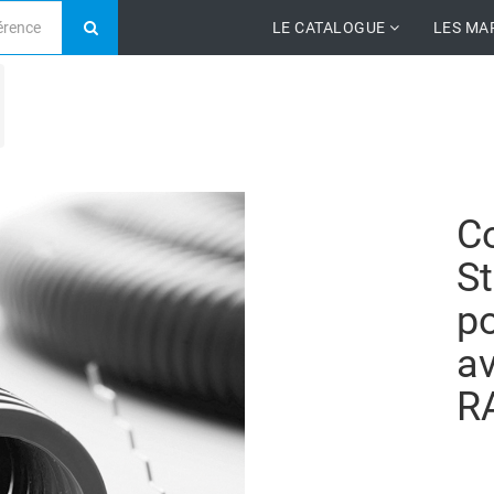
LE CATALOGUE
LES MA
C
S
po
av
R